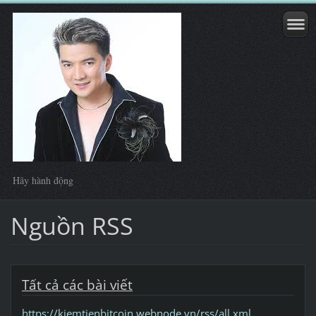
Hãy hành động
Nguồn RSS
Tất cả các bài viết
https://kiemtienbitcoin.webnode.vn/rss/all.xml