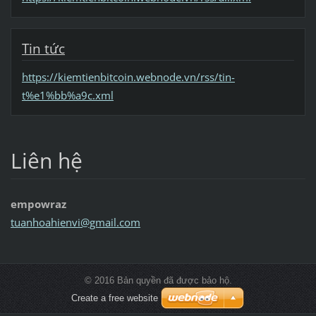
Tin tức
https://kiemtienbitcoin.webnode.vn/rss/tin-
t%e1%bb%a9c.xml
Liên hệ
empowraz
tuanhoah
ienvi@gm
ail.com
© 2016 Bản quyền đã được bảo hộ.
Create a free website