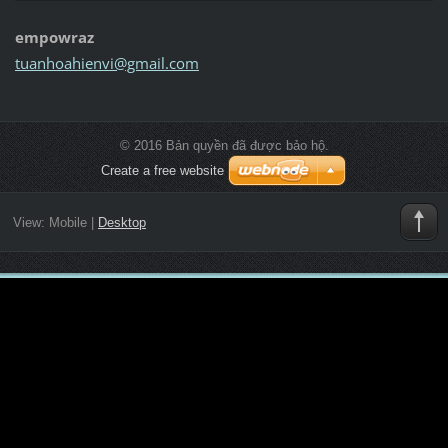
empowraz
tuanhoah
ienvi@gm
ail.com
© 2016 Bản quyền đã được bảo hộ.
Create a free website
View:
Mobile
|
Desktop